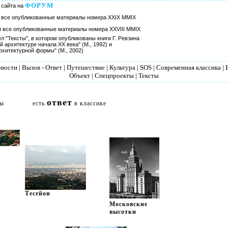
ФОРУМ
 сайта на
 все опубликованные материалы номера XXIX MMIX
и все опубликованные материалы номера XXVIII MMIX
л "Тексты", в котором опубликованы книги Г. Ревзина
 архитектуре начала XX века" (М., 1992) и
хитектурной формы" (М., 2002)
овости
|
Вызов - Ответ
|
Путешествие
|
Культура
|
SOS
|
Современная классика
|
Объект
|
Спецпроекты
|
Тексты
ответ
ры
есть
в классике
Тесейон
Московские
высотки