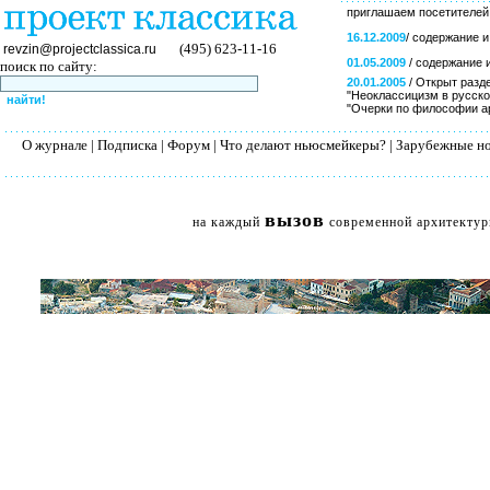
приглашаем посетителей
16.12.2009
/
содержание и
(495) 623-11-16
revzin@projectclassica.ru
01.05.2009
/
содержание 
поиск по сайту:
20.01.2005
/
Открыт разде
"Неоклассицизм в русской
"Очерки по философии ар
О журнале
|
Подписка
|
Форум
|
Что делают ньюсмейкеры?
|
Зарубежные н
вызов
на каждый
современной архитекту